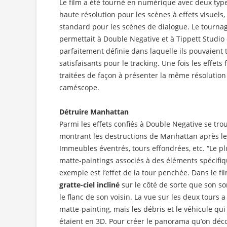
Le film a été tourné en numérique avec deux typ
haute résolution pour les scènes à effets visuels,
standard pour les scènes de dialogue. Le tourna
permettait à Double Negative et à Tippett Studio
parfaitement définie dans laquelle ils pouvaient 
satisfaisants pour le tracking. Une fois les effets 
traitées de façon à présenter la même résolutio
caméscope.
Détruire Manhattan
Parmi les effets confiés à Double Negative se tro
montrant les destructions de Manhattan après l
Immeubles éventrés, tours effondrées, etc. “Le plu
matte-paintings associés à des éléments spécifi
exemple est l’effet de la tour penchée. Dans le f
gratte-ciel incliné
sur le côté de sorte que son s
le flanc de son voisin. La vue sur les deux tours a 
matte-painting, mais les débris et le véhicule qu
étaient en 3D. Pour créer le panorama qu’on dé