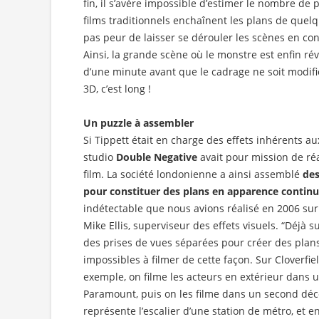
fin, il s’avère impossible d’estimer le nombre de p
films traditionnels enchaînent les plans de que
pas peur de laisser se dérouler les scènes en co
Ainsi, la grande scène où le monstre est enfin rév
d’une minute avant que le cadrage ne soit modif
3D, c’est long !
Un puzzle à assembler
Si Tippett était en charge des effets inhérents au
studio
Double Negative
avait pour mission de réa
film. La société londonienne a ainsi assemblé
des
pour constituer des plans en apparence continu
indétectable que nous avions réalisé en 2006 su
Mike Ellis, superviseur des effets visuels. “Déjà 
des prises de vues séparées pour créer des plan
impossibles à filmer de cette façon. Sur Cloverfie
exemple, on filme les acteurs en extérieur dans 
Paramount, puis on les filme dans un second décor
représente l’escalier d’une station de métro, et 