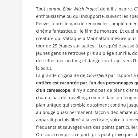
Tout comme
Blair Witch Project
dont il s’inspire,
Cl
enthousiasme ou qui insupporte, suivant les spec
Reeves a pris le pari de renouveler complètemen
cinéma fantastique : le film de monstre. Et quel m
créature qui s’attaque à Manhattan mesure plus 
tour de 25 étages sur pattes… Lorsqu’elle passe à 
jeunes gens se retrouve pris au piège sur l’île, do
doit effectuer un long et dangereux trajet vers l’h
le salut.
La grande originalité de
Cloverfield
par rapport à
entière est racontée par l’un des personnages qui
d’un camescope
. Il n’y a donc pas de plans d’e
champ, pas de travelling, comme dans un long mé
plan unique qui semble quasiment continu jusqu’
au bougé quasi permanent, façon vidéo amateur, 
apparaît parfois filmé à la verticale, voire à l’env
fréquents et sauvages vers des points particuliers
On l’aura compris, ce parti pris peut provoquer 