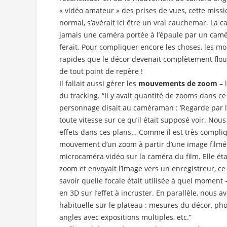
« vidéo amateur » des prises de vues, cette missi
normal, s’avérait ici être un vrai cauchemar. La
jamais une caméra portée à l’épaule par un cam
ferait. Pour compliquer encore les choses, les m
rapides que le décor devenait complètement flou, 
de tout point de repère !
Il fallait aussi gérer les
mouvements de zoom
– 
du tracking. “Il y avait quantité de zooms dans ce 
personnage disait au caméraman : ‘Regarde par l
toute vitesse sur ce qu’il était supposé voir. Nou
effets dans ces plans… Comme il est très compliq
mouvement d’un zoom à partir d’une image filmée, 
microcaméra vidéo sur la caméra du film. Elle éta
zoom et envoyait l’image vers un enregistreur, c
savoir quelle focale était utilisée à quel moment
en 3D sur l’effet à incruster. En parallèle, nous 
habituelle sur le plateau : mesures du décor, ph
angles avec expositions multiples, etc.”