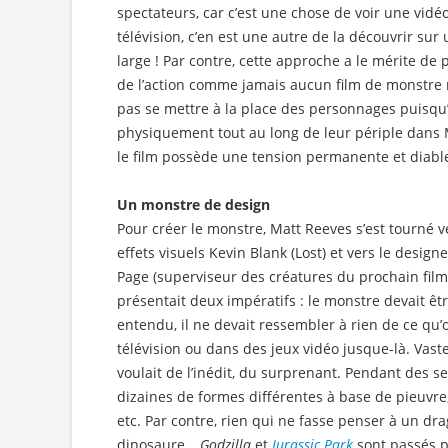
spectateurs, car c’est une chose de voir une vid
télévision, c’en est une autre de la découvrir su
large ! Par contre, cette approche a le mérite de
de l’action comme jamais aucun film de monstre ne
pas se mettre à la place des personnages puisq
physiquement tout au long de leur périple dans
le film possède une tension permanente et diabl
Un monstre de design
Pour créer le monstre, Matt Reeves s’est tourné v
effets visuels Kevin Blank (Lost) et vers le desig
Page (superviseur des créatures du prochain fil
présentait deux impératifs : le monstre devait êtr
entendu, il ne devait ressembler à rien de ce qu’o
télévision ou dans des jeux vidéo jusque-là. Vas
voulait de l’inédit, du surprenant. Pendant des 
dizaines de formes différentes à base de pieuvre,
etc. Par contre, rien qui ne fasse penser à un dr
dinosaure…
Godzilla
et
Jurassic Park
sont passés p