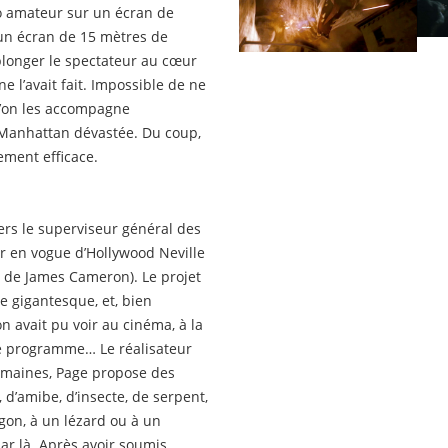
éo amateur sur un écran de
r un écran de 15 mètres de
 plonger le spectateur au cœur
 l’avait fait. Impossible de ne
u’on les accompagne
 Manhattan dévastée. Du coup,
ement efficace.
ers le superviseur général des
ner en vogue d’Hollywood Neville
m de James Cameron). Le projet
e gigantesque, et, bien
n avait pu voir au cinéma, à la
te programme… Le réalisateur
semaines, Page propose des
 d’amibe, d’insecte, de serpent,
agon, à un lézard ou à un
ar là. Après avoir soumis