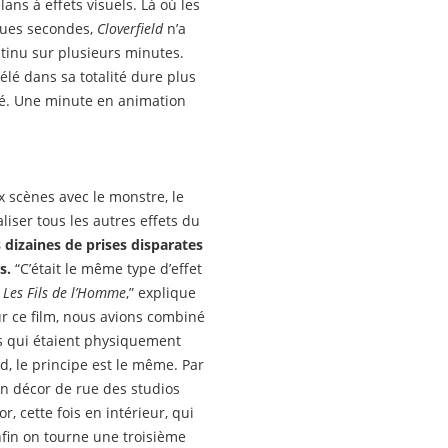
lans à effets visuels. Là où les
lques secondes,
Cloverfield
n’a
ntinu sur plusieurs minutes.
élé dans sa totalité dure plus
ié. Une minute en animation
x scènes avec le monstre, le
liser tous les autres effets du
 dizaines de prises disparates
s.
“C’était le même type d’effet
r
Les Fils de l’Homme
,” explique
sur ce film, nous avions combiné
s qui étaient physiquement
ld, le principe est le même. Par
un décor de rue des studios
, cette fois en intérieur, qui
enfin on tourne une troisième