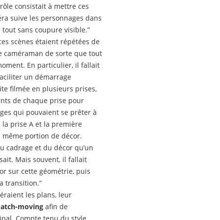
rôle consistait à mettre ces
méra suive les personnages dans
le tout sans coupure visible.”
, ces scènes étaient répétées de
le caméraman de sorte que tout
ent. En particulier, il fallait
faciliter un démarrage
ite filmée en plusieurs prises,
ments de chaque prise pour
ages qui pouvaient se prêter à
 la prise A et la première
la même portion de décor.
 du cadrage et du décor qu’un
it. Mais souvent, il fallait
or sur cette géométrie, puis
 transition.”
raient les plans, leur
 match-moving
afin de
nal. Compte tenu du style