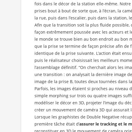
fois dans le décor de la station elle-même. Notre 
prises bout à bout de sorte que, à l’écran, la ca
la rue, puis dans l’escalier, puis dans la station, 
Afin que la transition soit la plus fluide possible
façon extrêmement poussée avec les acteurs et 
le monde se trouve bien au bon endroit au bon mom
que la prise se termine de façon précise afin de 
identique de la prise suivante. L’action était ensu
puis le réalisateur choisissait les meilleurs mo
l’assemblage définitif. “On cherchait alors les im
une transition : on analysait la dernière image de
image de la prise B, toutes deux tournées dans 
Parfois, les images étaient si proches au niveau
simple morphing sur trois ou quatre images suffisa
modéliser le décor en 3D, projeter l’image du déc
créer un mouvement de caméra 3D qui assurait la
Lorsque les graphistes de Double Negative récupé
première tâche était d’
assurer le tracking et le
reconstituer en 3D le mouvement de caméra origi