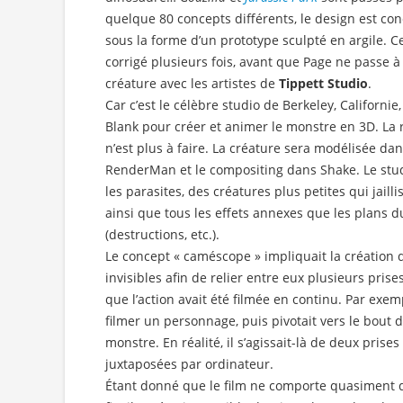
quelque 80 concepts différents, le design est con
sous la forme d’un prototype sculpté en argile. Ce
corrigé plusieurs fois, avant que Page ne passe à
créature avec les artistes de
Tippett Studio
.
Car c’est le célèbre studio de Berkeley, Californie
Blank pour créer et animer le monstre en 3D. La
n’est plus à faire. La créature sera modélisée d
RenderMan et le compositing dans Shake. Le studi
les parasites, des créatures plus petites qui jail
ainsi que tous les effets annexes que les plans 
(destructions, etc.).
Le concept « caméscope » impliquait la création 
invisibles afin de relier entre eux plusieurs prise
que l’action avait été filmée en continu. Par ex
filmer un personnage, puis pivotait vers le bout d
monstre. En réalité, il s’agissait-là de deux prise
juxtaposées par ordinateur.
Étant donné que le film ne comporte quasiment q