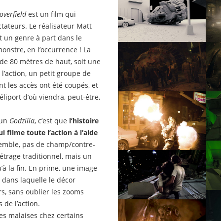
overfield
est un film qui
tateurs. Le réalisateur Matt
t un genre à part dans le
onstre, en l’occurrence ! La
de 80 mètres de haut, soit une
l’action, un petit groupe de
nt les accès ont été coupés, et
éliport d’où viendra, peut-être,
 un
Godzilla
, c’est que
l’histoire
 filme toute l’action à l’aide
nsemble, pas de champ/contre-
trage traditionnel, mais un
à la fin. En prime, une image
dans laquelle le décor
ers, sans oublier les zooms
 de l’action.
des malaises chez certains