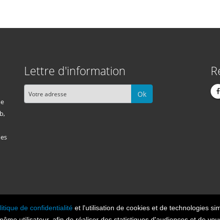
Lettre d'information
R
Ok
me
b,
des
litique de confidentialité
et l'utilisation de cookies et de technologies sim
Cont
n 2026, tous droits réservés.
 même utilisateur, afin de réaliser des statistiques d'audiences et de v