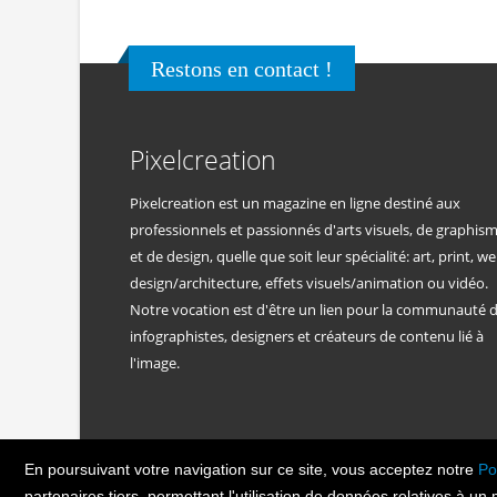
Restons en contact !
Pixelcreation
Pixelcreation est un magazine en ligne destiné aux
professionnels et passionnés d'arts visuels, de graphis
et de design, quelle que soit leur spécialité: art, print, we
design/architecture, effets visuels/animation ou vidéo.
Notre vocation est d'être un lien pour la communauté 
infographistes, designers et créateurs de contenu lié à
l'image.
En poursuivant votre navigation sur ce site, vous acceptez notre
Po
PIXEL
CREATION
© Copyright Pixelcreatio
partenaires tiers, permettant l'utilisation de données relatives à un