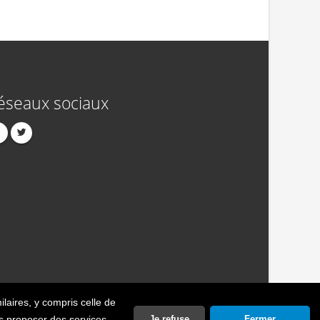
éseaux sociaux
ilaires
, y compris celle de
act
Publicité
Crédits
Politique de confidentialité
ous proposer des services
Je refuse
Fermer