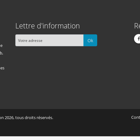
Lettre d'information
R
Ok
me
b,
des
Cont
n 2026, tous droits réservés.