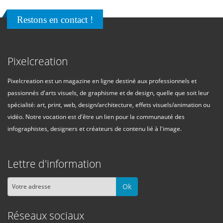
Remaining Time
-
0:00
Restons en contact !
1x
Playback Rate
Pixelcreation
Chapters
Chapters
Pixelcreation est un magazine en ligne destiné aux professionnels et
Descriptions
passionnés d'arts visuels, de graphisme et de design, quelle que soit leur
spécialité: art, print, web, design/architecture, effets visuels/animation ou
descriptions off
, selected
vidéo. Notre vocation est d'être un lien pour la communauté des
Subtitles
infographistes, designers et créateurs de contenu lié à l'image.
subtitles settings
, opens subtitles settings
dialog
Lettre d'information
subtitles off
, selected
Audio Track
Ok
Picture-in-Picture
Fullscreen
Réseaux sociaux
This is a modal window.