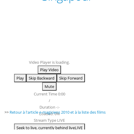
Video Player is loading.
Play Video
Play
Skip Backward
Skip Forward
Mute
Current Time
0:00
/
Duration
-:-
>>
Retour à l'article e-magiciens 2010 et à la liste des films
Loaded
:
0%
Stream Type
LIVE
Seek to live, currently behind live
LIVE