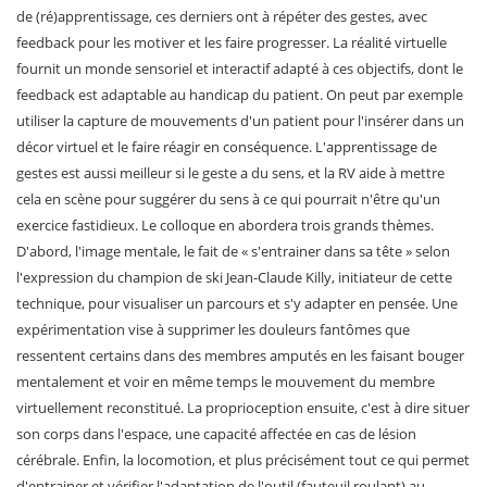
de (ré)apprentissage, ces derniers ont à répéter des gestes, avec
feedback pour les motiver et les faire progresser. La réalité virtuelle
fournit un monde sensoriel et interactif adapté à ces objectifs, dont le
feedback est adaptable au handicap du patient. On peut par exemple
utiliser la capture de mouvements d'un patient pour l'insérer dans un
décor virtuel et le faire réagir en conséquence. L'apprentissage de
gestes est aussi meilleur si le geste a du sens, et la RV aide à mettre
cela en scène pour suggérer du sens à ce qui pourrait n'être qu'un
exercice fastidieux. Le colloque en abordera trois grands thèmes.
D'abord, l'image mentale, le fait de « s'entrainer dans sa tête » selon
l'expression du champion de ski Jean-Claude Killy, initiateur de cette
technique, pour visualiser un parcours et s'y adapter en pensée. Une
expérimentation vise à supprimer les douleurs fantômes que
ressentent certains dans des membres amputés en les faisant bouger
mentalement et voir en même temps le mouvement du membre
virtuellement reconstitué. La proprioception ensuite, c'est à dire situer
son corps dans l'espace, une capacité affectée en cas de lésion
cérébrale. Enfin, la locomotion, et plus précisément tout ce qui permet
d'entrainer et vérifier l'adaptation de l'outil (fauteuil roulant) au