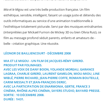
Mia et le Migou
est une très belle production française. Un film
esthétique, sensible, intelligent, faisant un usage juste et détendu des
outils informatiques au service d'une animation traditionnelle à
l'esthétique totalement picturale. Servi par des musiques entraînantes
(interprétées par Mickaël Furnon de Mickey 3D ou bien Olivia Ruiz), ce
film au message profond séduit parents, enfants et amateurs de -
belle - création graphique. Une réussite.
LÉONOR DE BAILLIENCOURT - DÉCEMBRE 2008
MIA ET LE MIGOU
- UN FILM DE JACQUES-RÉMY GIRERD.
PRODUIT PAR FOLIMAGES.
AVEC LES VOIX DE DANY BOON, YOLANDE MOREAU, GARANCE
LAGRAA, CHARLIE GIRERD, LAURENT GAMELON, MIOU-MIOU, LINE
WIBLÉ, PIERRE RICHARD, JEAN-PIERRE COFFE, ROMAIN BOUTEILLE,
CARIM MESSALTI ET JEAN-FRANÇOIS DEREC.
AVEC LA PARTICIPATION DE ENARMONIA, GERTIE, FRANCE 3
CINÉMA, RHÔNE-ALPES CINÉMA, SAYERS STUDIO, BAYARD PRESSE.
SORTIE : 10 DÉCEMBRE 2008.
DURÉE : 1H31.