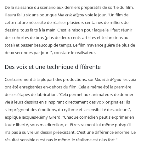
De la naissance du scénario aux derniers préparatifs de sortie du film,
il aura fallu six ans pour que
Mia et le Migou
voie le jour. "Un film de
cette nature nécessite de réaliser plusieurs centaines de milliers de
dessins, tous faits à la main. C'est la raison pour laquelle il faut réunir
des cohortes de bras (plus de deux-cents artistes et techniciens au
total) et passer beaucoup de temps. Le film n'avance guère de plus de
deux secondes par jour !", constate le réalisateur.
Des voix et une technique différente
Contrairement à la plupart des productions, sur
Mia et le Migou
les voix
ont été enregistrées en-dehors du film. Cela a même été la première
de ses étapes de fabrication. "Cela permet aux animateurs de donner
vie à leurs dessins en s'inspirant directement des voix originales : ils
s'imprègnent des émotions, du rythme et la sensibilité des acteurs",
explique Jacques-Rémy Girerd. "Chaque comédien peut s'exprimer en
toute liberté, sous ma direction, et être vraiment lui-même puisqu'il
n'a pas à suivre un dessin préexistant. C'est une différence énorme. Le
résultat sensible n'est pas le même, le réalisme est plus fort."