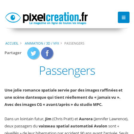
ACCUEIL
ANIMATION / 3D / VFX
PASSENGERS
Partager
Passengers
Une jolie romance spatiale servie par des images raffinées et
une scène dantesque qui tient réellement du « jamais vu ».
Avec des images CG « avant/après » du studio MPC.
Dans un lointain futur,
Jim
(Chris Pratt) et
Aurora
(Jennifer Lawrence),
deux passagers du
vaisseau spatial automatisé Avalon
sont «
réveillés » de leur hibernation par accident 90 ans avant l’arrivée. Seuls