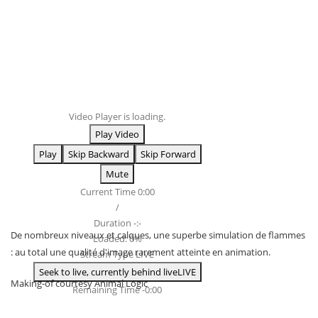
Video Player is loading.
Play Video
Play
Skip Backward
Skip Forward
Mute
Current Time
0:00
/
Duration
-:-
De nombreux niveaux et calques, une superbe simulation de flammes
Loaded
:
0%
: au total une qualité d'image rarement atteinte en animation.
Stream Type
LIVE
Seek to live, currently behind live
LIVE
Making-of courtesy Animal Logic
Remaining Time
-
0:00