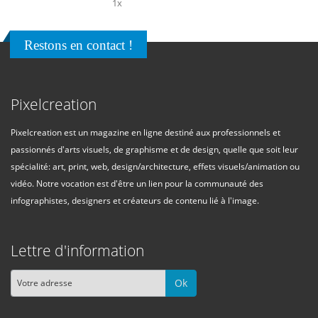
1x
Playback Rate
Restons en contact !
Chapters
Chapters
Pixelcreation
Descriptions
descriptions off
, selected
Pixelcreation est un magazine en ligne destiné aux professionnels et
Subtitles
passionnés d'arts visuels, de graphisme et de design, quelle que soit leur
spécialité: art, print, web, design/architecture, effets visuels/animation ou
subtitles settings
, opens subtitles settings
vidéo. Notre vocation est d'être un lien pour la communauté des
dialog
infographistes, designers et créateurs de contenu lié à l'image.
subtitles off
, selected
Audio Track
Lettre d'information
Picture-in-Picture
Fullscreen
This is a modal window.
Ok
The media could not be loaded, either because the