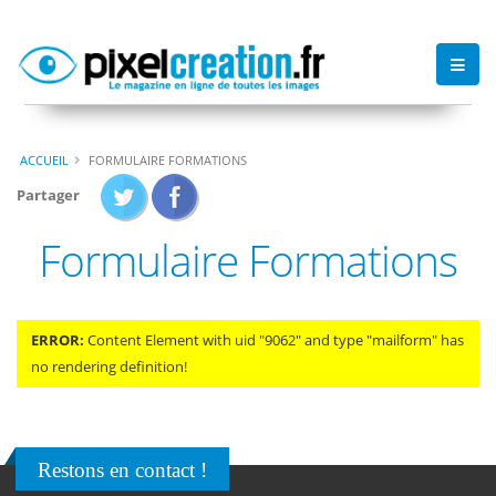
ACCUEIL
FORMULAIRE FORMATIONS
Partager
Formulaire Formations
ERROR:
Content Element with uid "9062" and type "mailform" has
no rendering definition!
Restons en contact !