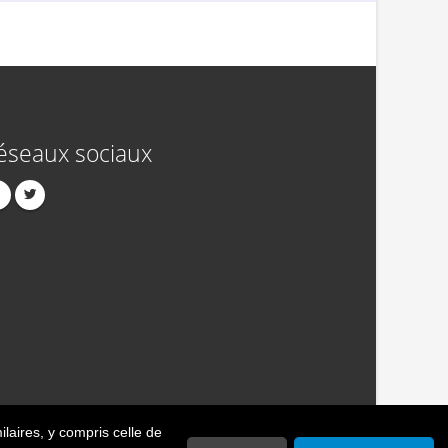
éseaux sociaux
ilaires
, y compris celle de
act
Publicité
Crédits
Politique de confidentialité