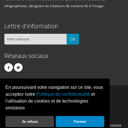
infographistes, designers et créateurs de contenu lié à l'image.
Lettre d'information
Ok
Réseaux sociaux
En poursuivant votre navigation sur ce site, vous
PIXEL
CREATION
acceptez notre
Politique de confidentialité
et
l'utilisation de cookies et de technologies
similaires
© Copyright Pixelcreation 2026, tous droits réservés.
Je refuse
Fermer
Contact
Publicité
Crédits
Politique de confidentialité