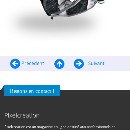
Précédent
Suivant
Restons en contact !
Pixelcreation
Pixelcreation est un magazine en ligne destiné aux professionnels et