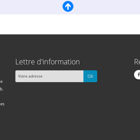
Lettre d'information
R
Ok
me
b,
des