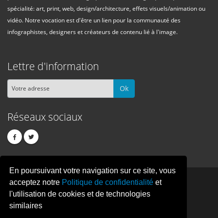
spécialité: art, print, web, design/architecture, effets visuels/animation ou
vidéo. Notre vocation est d'être un lien pour la communauté des
infographistes, designers et créateurs de contenu lié à l'image.
Lettre d'information
Ok
Réseaux sociaux
En poursuivant votre navigation sur ce site, vous
PIXEL
CREATION
acceptez notre
Politique de confidentialité
et
l'utilisation de cookies et de technologies
similaires
© Copyright Pixelcreation 2026, tous droits réservés.