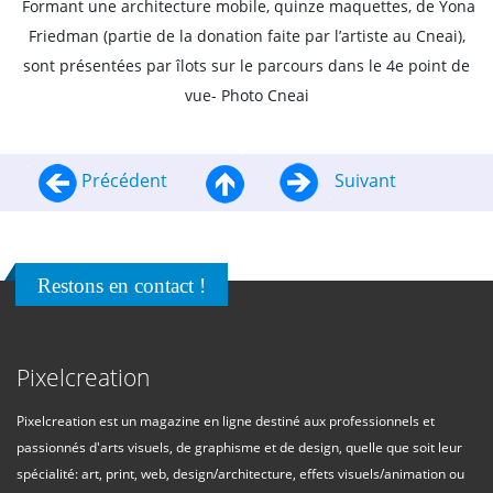
Formant une architecture mobile, quinze maquettes, de Yona
Friedman (partie de la donation faite par l’artiste au Cneai),
sont présentées par îlots sur le parcours dans le 4e point de
vue- Photo Cneai
Précédent
Suivant
Restons en contact !
Pixelcreation
Pixelcreation est un magazine en ligne destiné aux professionnels et
passionnés d'arts visuels, de graphisme et de design, quelle que soit leur
spécialité: art, print, web, design/architecture, effets visuels/animation ou