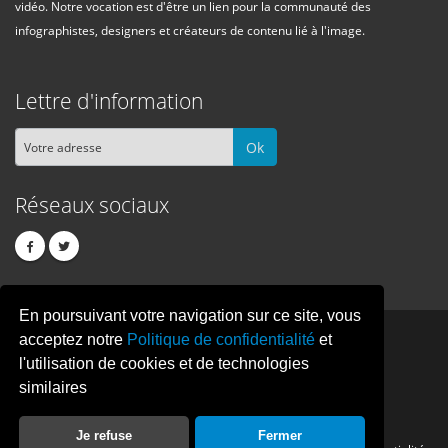
vidéo. Notre vocation est d'être un lien pour la communauté des
infographistes, designers et créateurs de contenu lié à l'image.
Lettre d'information
Ok
Réseaux sociaux
En poursuivant votre navigation sur ce site, vous
PIXEL
CREATION
acceptez notre
Politique de confidentialité
et
l'utilisation de cookies et de technologies
similaires
© Copyright Pixelcreation 2026, tous droits réservés.
Je refuse
Fermer