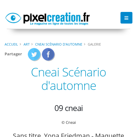
ACCUEIL
ART
CNEAI SCÉNARIO D'AUTOMNE
GALERIE
Partager
Cneai Scénario
d'automne
09 cneai
© Cneai
Sans titre, Yona Friedman - Maquette