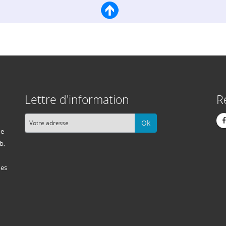
Lettre d'information
R
Ok
me
b,
des