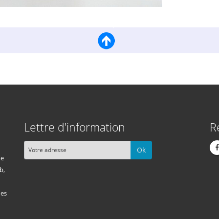
Lettre d'information
R
Ok
me
b,
des