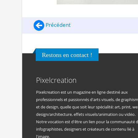
Précédent
Restons en contact !
Pixelcreation
Pixelcreation est un magazine en ligne destiné aux
professionnels et passionnés d'arts visuels, de graphis
et de design, quelle que soit leur spécialité: art, print, we
design/architecture, effets visuels/animation ou vidéo.
Notre vocation est d'être un lien pour la communauté 
infographistes, designers et créateurs de contenu lié à
l'image.