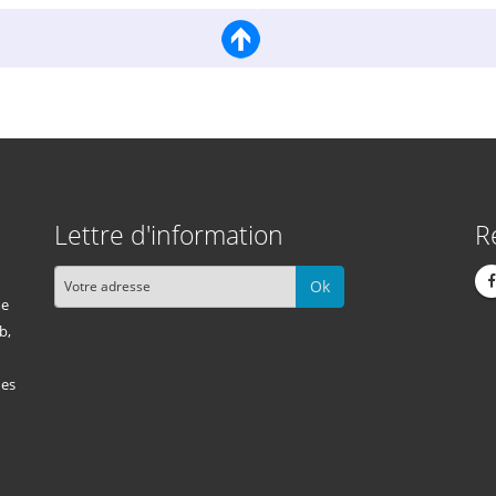
Lettre d'information
R
Ok
me
b,
des