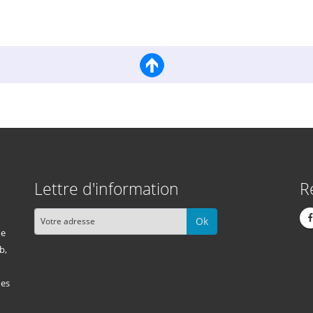
Lettre d'information
R
Ok
me
b,
des