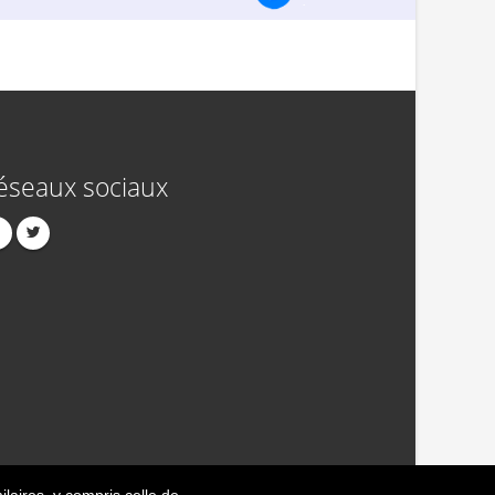
éseaux sociaux
ilaires
, y compris celle de