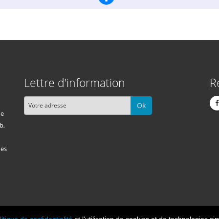
Lettre d'information
R
Ok
me
b,
des
litique de confidentialité
et l'utilisation de cookies et de technologies sim