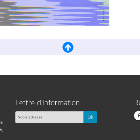
Lettre d'information
R
Ok
me
b,