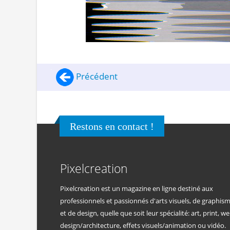
Précédent
Restons en contact !
Pixelcreation
Pixelcreation est un magazine en ligne destiné aux
professionnels et passionnés d'arts visuels, de graphis
et de design, quelle que soit leur spécialité: art, print, we
design/architecture, effets visuels/animation ou vidéo.