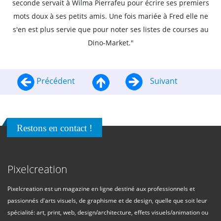
seconde servait à Wilma Pierrafeu pour écrire ses premiers
mots doux à ses petits amis. Une fois mariée à Fred elle ne
s'en est plus servie que pour noter ses listes de courses au
Dino-Market."
Précédent
Suivant
Restons en contact !
Pixelcreation
Pixelcreation est un magazine en ligne destiné aux professionnels et
passionnés d'arts visuels, de graphisme et de design, quelle que soit leur
spécialité: art, print, web, design/architecture, effets visuels/animation ou