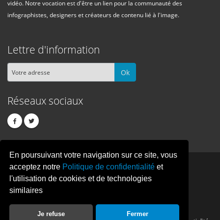
vidéo. Notre vocation est d'être un lien pour la communauté des
infographistes, designers et créateurs de contenu lié à l'image.
Lettre d'information
Ok
Réseaux sociaux
En poursuivant votre navigation sur ce site, vous
PIXEL
CREATION
acceptez notre
Politique de confidentialité
et
l'utilisation de cookies et de technologies
similaires
© Copyright Pixelcreation 2026, tous droits réservés.
Je refuse
Fermer