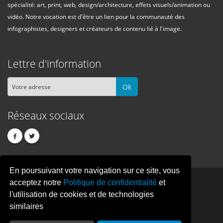
spécialité: art, print, web, design/architecture, effets visuels/animation ou
vidéo. Notre vocation est d'être un lien pour la communauté des
infographistes, designers et créateurs de contenu lié à l'image.
Lettre d'information
Ok
Réseaux sociaux
En poursuivant votre navigation sur ce site, vous
PIXEL
CREATION
acceptez notre
Politique de confidentialité
et
l'utilisation de cookies et de technologies
similaires
© Copyright Pixelcreation 2026, tous droits réservés.