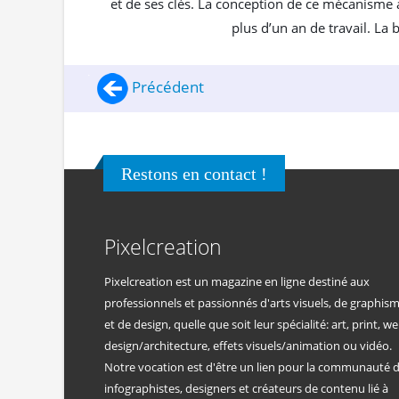
et de ses clés. La conception de ce mécanisme a
plus d’un an de travail. La
Précédent
Restons en contact !
Pixelcreation
Pixelcreation est un magazine en ligne destiné aux
professionnels et passionnés d'arts visuels, de graphis
et de design, quelle que soit leur spécialité: art, print, we
design/architecture, effets visuels/animation ou vidéo.
Notre vocation est d'être un lien pour la communauté 
infographistes, designers et créateurs de contenu lié à