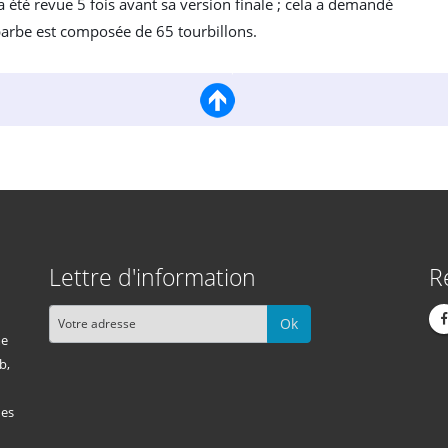
 été revue 5 fois avant sa version finale ; cela a demandé
 barbe est composée de 65 tourbillons.
Lettre d'information
R
Ok
me
b,
des