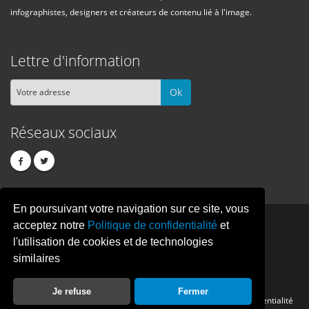
infographistes, designers et créateurs de contenu lié à l'image.
Lettre d'information
Ok
Réseaux sociaux
En poursuivant votre navigation sur ce site, vous
PIXEL
CREATION
acceptez notre
Politique de confidentialité
et
l'utilisation de cookies et de technologies
similaires
© Copyright Pixelcreation 2026, tous droits réservés.
Je refuse
Fermer
Contact
Publicité
Crédits
Politique de confidentialité