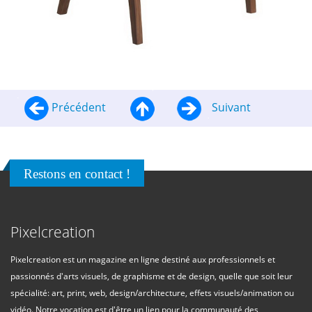
Précédent
Suivant
Restons en contact !
Pixelcreation
Pixelcreation est un magazine en ligne destiné aux professionnels et
passionnés d'arts visuels, de graphisme et de design, quelle que soit leur
spécialité: art, print, web, design/architecture, effets visuels/animation ou
vidéo. Notre vocation est d'être un lien pour la communauté des