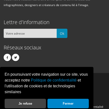
infographistes, designers et créateurs de contenu lié à l'image.
Lettre d'information
Ok
Réseaux sociaux
En poursuivant votre navigation sur ce site, vous
PIXEL
CREATION
acceptez notre
Politique de confidentialité
et
l'utilisation de cookies et de technologies
similaires
© Copyright Pixelcreation 2026, tous droits réservés.
Je refuse
Fermer
Contact
Publicité
Crédits
Politique de confidentialité