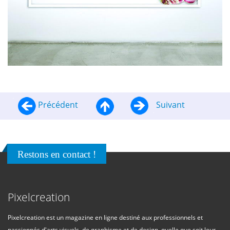
Précédent
Suivant
Restons en contact !
Pixelcreation
Pixelcreation est un magazine en ligne destiné aux professionnels et
passionnés d'arts visuels, de graphisme et de design, quelle que soit leur