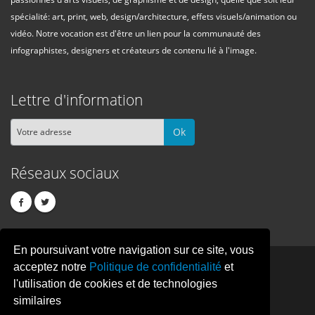
spécialité: art, print, web, design/architecture, effets visuels/animation ou
vidéo. Notre vocation est d'être un lien pour la communauté des
infographistes, designers et créateurs de contenu lié à l'image.
Lettre d'information
Ok
Réseaux sociaux
En poursuivant votre navigation sur ce site, vous
PIXEL
CREATION
acceptez notre
Politique de confidentialité
et
l'utilisation de cookies et de technologies
similaires
© Copyright Pixelcreation 2026, tous droits réservés.