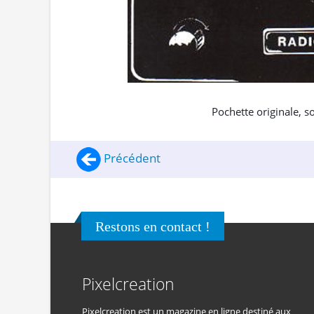
Pochette originale, s
Précédent
Restons en contact !
Pixelcreation
Pixelcreation est un magazine en ligne destiné aux