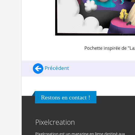
Pochette inspirée de "La
Précédent
Restons en contact !
Pixelcreation
Pixelcreation est un magazine en ligne destiné aux