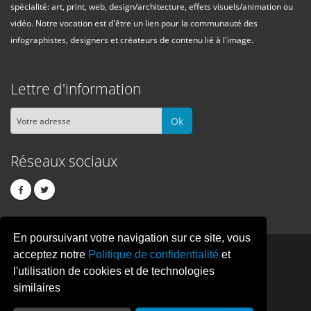
spécialité: art, print, web, design/architecture, effets visuels/animation ou
vidéo. Notre vocation est d'être un lien pour la communauté des
infographistes, designers et créateurs de contenu lié à l'image.
Lettre d'information
Ok
Réseaux sociaux
En poursuivant votre navigation sur ce site, vous
PIXEL
CREATION
acceptez notre
Politique de confidentialité
et
l'utilisation de cookies et de technologies
similaires
© Copyright Pixelcreation 2026, tous droits réservés.