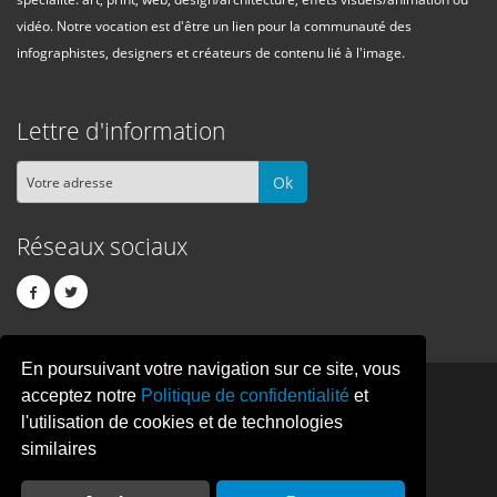
vidéo. Notre vocation est d'être un lien pour la communauté des
infographistes, designers et créateurs de contenu lié à l'image.
Lettre d'information
Ok
Réseaux sociaux
En poursuivant votre navigation sur ce site, vous
PIXEL
CREATION
acceptez notre
Politique de confidentialité
et
l'utilisation de cookies et de technologies
similaires
© Copyright Pixelcreation 2026, tous droits réservés.