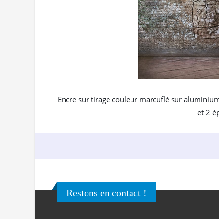
Encre sur tirage couleur marcuflé sur aluminiu
et 2 é
Restons en contact !