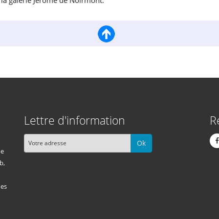
 la galerie Jérôme de Noirmont.
Lettre d'information
R
Ok
me
b,
des