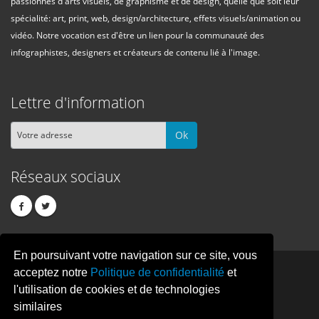
passionnés d'arts visuels, de graphisme et de design, quelle que soit leur
spécialité: art, print, web, design/architecture, effets visuels/animation ou
vidéo. Notre vocation est d'être un lien pour la communauté des
infographistes, designers et créateurs de contenu lié à l'image.
Lettre d'information
Ok
Réseaux sociaux
En poursuivant votre navigation sur ce site, vous
PIXEL
CREATION
acceptez notre
Politique de confidentialité
et
l'utilisation de cookies et de technologies
similaires
© Copyright Pixelcreation 2026, tous droits réservés.