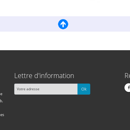
Lettre d'information
R
Ok
me
b,
des