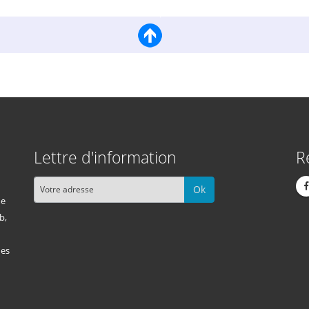
Lettre d'information
R
Ok
me
b,
des