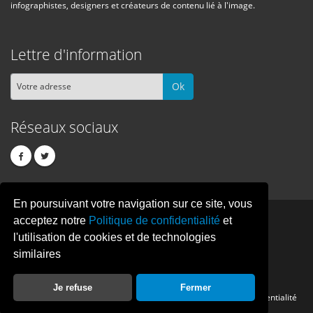
infographistes, designers et créateurs de contenu lié à l'image.
Lettre d'information
Ok
Réseaux sociaux
En poursuivant votre navigation sur ce site, vous
PIXEL
CREATION
acceptez notre
Politique de confidentialité
et
l'utilisation de cookies et de technologies
similaires
© Copyright Pixelcreation 2026, tous droits réservés.
Je refuse
Fermer
Contact
Publicité
Crédits
Politique de confidentialité