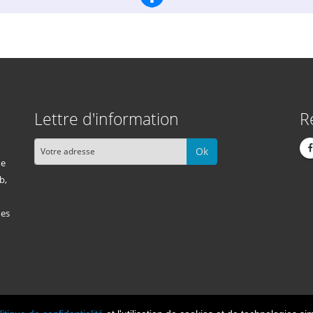
Lettre d'information
R
Ok
me
b,
des