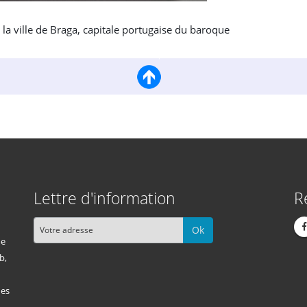
a ville de Braga, capitale portugaise du baroque
Lettre d'information
R
Ok
me
b,
des