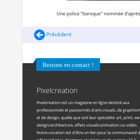
Une police "baroque" nommée d'après l
Précédent
Restons en contact !
Pixelcreation
Pixelcreation est un magazine en ligne destiné aux
professionnels et passionnés d'arts visuels, de graphis
et de design, quelle que soit leur spécialité: art, print, we
design/architecture, effets visuels/animation ou vidéo.
Notre vocation est d'être un lien pour la communauté 