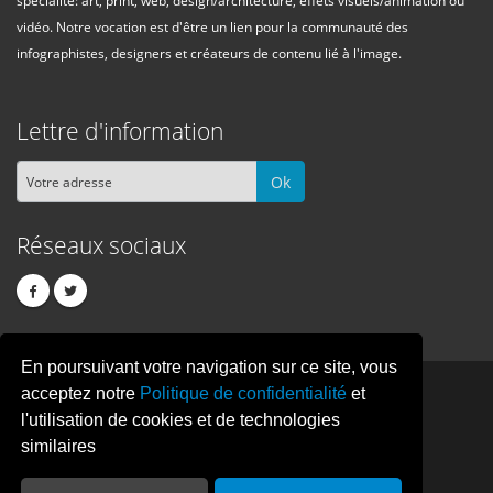
spécialité: art, print, web, design/architecture, effets visuels/animation ou
vidéo. Notre vocation est d'être un lien pour la communauté des
infographistes, designers et créateurs de contenu lié à l'image.
Lettre d'information
Ok
Réseaux sociaux
En poursuivant votre navigation sur ce site, vous
PIXEL
CREATION
acceptez notre
Politique de confidentialité
et
l'utilisation de cookies et de technologies
similaires
© Copyright Pixelcreation 2026, tous droits réservés.