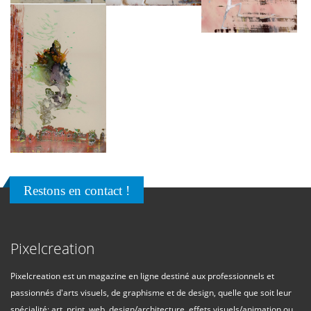
Restons en contact !
Pixelcreation
Pixelcreation est un magazine en ligne destiné aux professionnels et
passionnés d'arts visuels, de graphisme et de design, quelle que soit leur
spécialité: art, print, web, design/architecture, effets visuels/animation ou