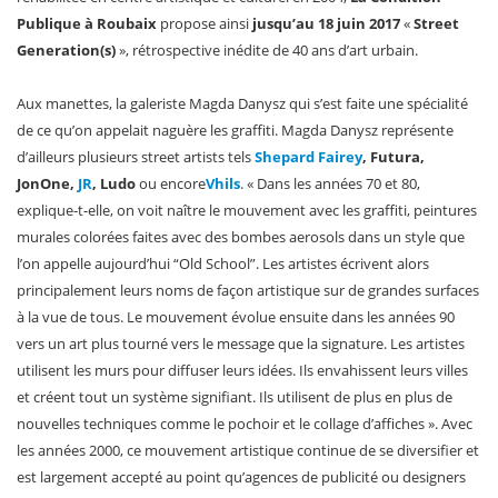
Publique à Roubaix
propose ainsi
jusqu’au 18 juin 2017
«
Street
Generation(s)
», rétrospective inédite de 40 ans d’art urbain.
Aux manettes, la galeriste Magda Danysz qui s’est faite une spécialité
de ce qu’on appelait naguère les graffiti. Magda Danysz représente
d’ailleurs plusieurs street artists tels
Shepard Fairey
, Futura,
JonOne,
JR
, Ludo
ou encore
Vhils
. « Dans les années 70 et 80,
explique-t-elle, on voit naître le mouvement avec les graffiti, peintures
murales colorées faites avec des bombes aerosols dans un style que
l’on appelle aujourd’hui “Old School”. Les artistes écrivent alors
principalement leurs noms de façon artistique sur de grandes surfaces
à la vue de tous. Le mouvement évolue ensuite dans les années 90
vers un art plus tourné vers le message que la signature. Les artistes
utilisent les murs pour diffuser leurs idées. Ils envahissent leurs villes
et créent tout un système signifiant. Ils utilisent de plus en plus de
nouvelles techniques comme le pochoir et le collage d’affiches ». Avec
les années 2000, ce mouvement artistique continue de se diversifier et
est largement accepté au point qu’agences de publicité ou designers