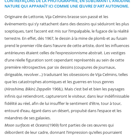
CONTREFAÇONS DE LA PHOTOGRAPHIE, EN SUBLIMANT L’ANODINE
NATURE QUI APPARAÎT ICI COMME UNE ŒUVRE D’ART AUTONOME.
Originaire de Lettonie, Vija Celmins brasse son passé et les
événements qui s’y rattachent dans des dessins qui séduiront les plus
sceptiques, tant l’accent est mis sur l’impalpable, le fugace de la réalité
terrestre. En effet, dés 1967, le dessin à la mine de plomb et au fusain
prend le premier rôle dans l’œuvre de cette artiste, dont les influences
antérieures étaient celles de l’expressionnisme abstrait. Les vestiges
d’une réelle figuration sont cependant représentés au sein de cette
première rétrospective, par six dessins (coupures de journaux,
dirigeable, revolver…) traduisant les obsessions de Vija Celmins, telles
que les catastrophes atomiques et les guerres en tous genres
(
Hiroshima, Bikini; Zeppelin
1968,). Mais c’est bel et bien les paysages
infinis qui retiendront, captureront le visiteur, dans leur indéfinissable
fidélité au réel, afin de lui insuffler le sentiment d’être, tour à tour,
entouré d’eau, égaré dans un désert, propulsé dans l’espace et les
méandres de ses galaxies.
Moon surfaces
et
Oceans
(1969) font parties de ces œuvres qui
débordent de leur cadre, donnant l’impression qu’elles pourraient