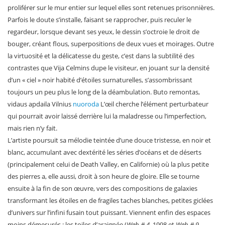
proliférer sur le mur entier sur lequel elles sont retenues prisonnières.
Parfois le doute s’installe, faisant se rapprocher, puis reculer le
regardeur, lorsque devant ses yeux, le dessin s’octroie le droit de
bouger, créant flous, superpositions de deux vues et moirages. Outre
la virtuosité et la délicatesse du geste, c’est dans la subtilité des
contrastes que Vija Celmins dupe le visiteur, en jouant sur la densité
d’un « ciel » noir habité d’étoiles surnaturelles, s’assombrissant
toujours un peu plus le long de la déambulation. Buto remontas,
vidaus apdaila Vilnius
nuoroda
L’œil cherche l’élément perturbateur
qui pourrait avoir laissé derrière lui la maladresse ou l’imperfection,
mais rien n’y fait.
L’artiste poursuit sa mélodie teintée d’une douce tristesse, en noir et
blanc, accumulant avec dextérité les séries d’océans et de déserts
(principalement celui de Death Valley, en Californie) où la plus petite
des pierres a, elle aussi, droit à son heure de gloire. Elle se tourne
ensuite à la fin de son œuvre, vers des compositions de galaxies
transformant les étoiles en de fragiles taches blanches, petites giclées
d’univers sur l’infini fusain tout puissant. Viennent enfin des espaces
moins démesurés : les toiles d’araignée (
Web # 4
, 1998 et
Web # 9
,