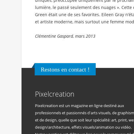
uniques, préoccupée uniquement par le prochain p
lumière, le passé seulement des nuages ». Cette d
Green était une de ses favorites. Eileen Gray n’é
et artiste moderne, mais surtout une femme mo
Clémentine Gaspard, mars 2013
Restons en contact !
Pixelcreation
Pixelcreation est un magazine en ligne destiné aux
professionnels et passionnés d'arts visuels, de graphis
et de design, quelle que soit leur spécialité: art, print, we
design/architecture, effets visuels/animation ou vidéo.