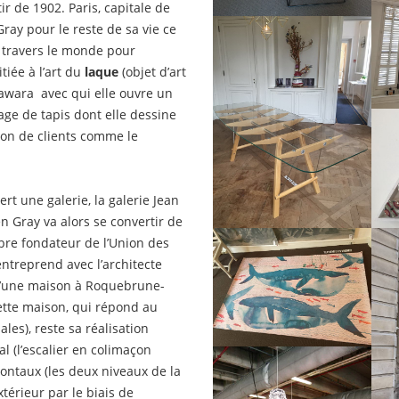
tir de 1902. Paris, capitale de
 Gray pour le reste de sa vie ce
 travers le monde pour
tiée à l’art du
laque
(objet d’art
gawara avec qui elle ouvre un
sage de tapis dont elle dessine
tion de clients comme le
rt une galerie, la galerie Jean
n Gray va alors se convertir de
bre fondateur de l’Union des
ntreprend avec l’architecte
 d’une maison à Roquebrune-
ette maison, qui répond au
ales), reste sa réalisation
al (l’escalier en colimaçon
zontaux (les deux niveaux de la
xtérieur par le biais de