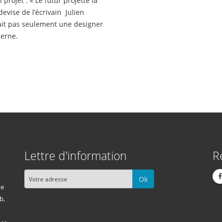
rojet : « Le futur projette la
evise de l’écrivain Julien
tait pas seulement une designer
derne.
Lettre d'information
R
Ok
me
b,