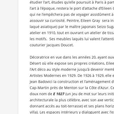
étudier l’art, études qu’elle poursuit à Paris à par
l’art à l’époque, restera le port d’attache d’Eileen
qui ne l’empêchera pas de voyager assidûment à
assouvir sa curiosité. Peintre, Eileen Gray sera ini
laqué asiatique) par le maître japonais Seizo Su
atelier en 1910, tout en ouvrant un atelier de tis
les motifs. Ses meubles laqués lui valent l’atten
couturier Jacques Doucet.
Décoratrice en vue dans les années 20, ayant ouve
Désert où elle expose ses propres créations, Eilee
l’Art déco au style moderne jusqu’à devenir mem
Artistes Modernes en 1929. De 1926 à 1929, elle e
Jean Badovici la construction et l’aménagement
Cap-Martin près de Menton sur la Côte d’Azur. C
doux nom de
E 1027
(un jeu de mot sur leurs initi
architecturale la plus célèbre, avec son axe vertic
donnant accès au toit-terrasse) et ses plans hori
villa). Les espaces intérieurs y dialoguent avec l’e