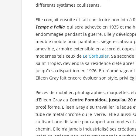
différents systèmes coulissants.
Elle conçoit ensuite et fait construire non loin
Tempe a Pailla
, qui sera achevée en 1935 et mal
endommagée pendant la guerre. Elle y développe
meuble mobile pour pantalons, siège-escabeau-po
amovible, armoire extensible en accord et oppositi
modernes tels ceux de
Le Corbusier
. Sa seconde
Saint Tropez, deviendra sa résidence d’été aprè
jusqu’à sa disparition en 1976. En réaménageant
Eileen Gray fait encore évoluer son style, privilég
Pièces de mobilier, photographies, maquettes, e
d’Eileen Gray au
Centre Pompidou, jusqu’au 20 
protéiforme, Eileen Gray a su travailler le laque e
tube de métal chromé ou le verre. Elle a aussi s
cultivant une distance par rapport aux modes et
chemin. Elle n’a jamais industrialisé ses création