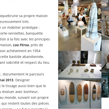
 à Roquebrune sa propre maison
heureusement très
 un mobilier prototype :
rte-serviettes, banquette
on à la fois avec les principes
 maison,
Lou Pérou
, près de
s son achèvement en 1954
 cette bastide abandonnée,
iant sobriété et respect du lieu.
tc. documentent le parcours
mai 2013
. Designer
t le tissage aussi bien que le
u évoluer avec bonheur,
 au monde, suivant son propre
s qui restent toutes des pièces