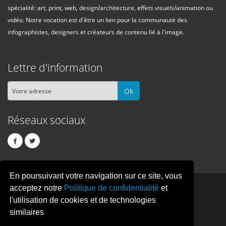
spécialité: art, print, web, design/architecture, effets visuels/animation ou
vidéo. Notre vocation est d'être un lien pour la communauté des
infographistes, designers et créateurs de contenu lié à l'image.
Lettre d'information
Ok
Réseaux sociaux
En poursuivant votre navigation sur ce site, vous
PIXEL
CREATION
acceptez notre
Politique de confidentialité
et
l'utilisation de cookies et de technologies
similaires
© Copyright Pixelcreation 2026, tous droits réservés.