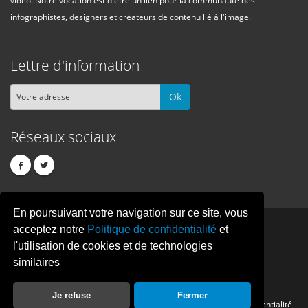
infographistes, designers et créateurs de contenu lié à l'image.
Lettre d'information
Ok
Réseaux sociaux
En poursuivant votre navigation sur ce site, vous
PIXEL
CREATION
acceptez notre
Politique de confidentialité
et
l'utilisation de cookies et de technologies
similaires
© Copyright Pixelcreation 2026, tous droits réservés.
Je refuse
Fermer
Contact
Publicité
Crédits
Politique de confidentialité