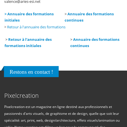
valence
@
aries-esi
.
net
> Annuaire des formations
>
Annuaire des formations
initiales
continues
>
Retour à l'annuaire des formations
>
Retour à l'annuaire des
>
Annuaire des formations
formations initiales
continues
Restons en contact !
Pixelcreation
Pixelcreation est un magazine en ligne destiné aux professionnels et
passionnés d'arts visuels, de graphisme et de design, quelle que soit leur
spécialité: art, print, web, design/architecture, effets visuels/animation ou
vidéo. Notre vocation est d'être un lien pour la communauté des