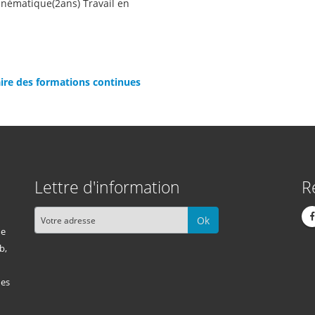
inématique(2ans) Travail en
ire des formations continues
Lettre d'information
R
Ok
me
b,
des