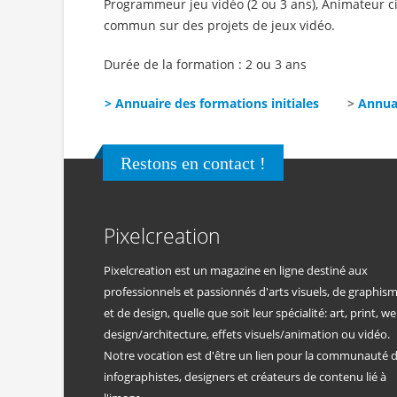
Programmeur jeu vidéo (2 ou 3 ans), Animateur c
commun sur des projets de jeux vidéo.
Durée de la formation : 2 ou 3 ans
> Annuaire des formations initiales
>
Annua
Restons en contact !
Pixelcreation
Pixelcreation est un magazine en ligne destiné aux
professionnels et passionnés d'arts visuels, de graphis
et de design, quelle que soit leur spécialité: art, print, we
design/architecture, effets visuels/animation ou vidéo.
Notre vocation est d'être un lien pour la communauté 
infographistes, designers et créateurs de contenu lié à