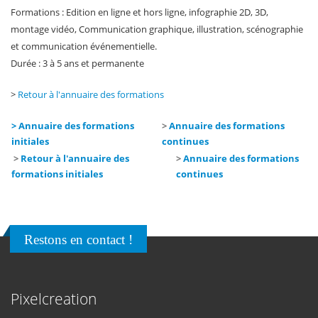
Formations : Edition en ligne et hors ligne, infographie 2D, 3D,
montage vidéo, Communication graphique, illustration, scénographie
et communication événementielle.
Durée : 3 à 5 ans et permanente
>
Retour à l'annuaire des formations
> Annuaire des formations
>
Annuaire des formations
initiales
continues
>
Retour à l'annuaire des
>
Annuaire des formations
formations initiales
continues
Restons en contact !
Pixelcreation