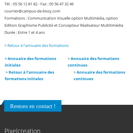
Tél. : 05 56 12 81 82 - Fax : 05 56 47 32 46
courrier
@
campus-de-bissy
.
com
Formations : Communication Visuelle option Multimédia, option
Edition Graphisme Publicité et Concepteur Réalisateur Multitimédia
Durée : Entre 1 et 4 ans
>
Retour à l'annuaire des formations
> Annuaire des formations
>
Annuaire des formations
initiales
continues
>
Retour à l'annuaire des
>
Annuaire des formations
formations initiales
continues
Restons en contact !
Pixelcreation