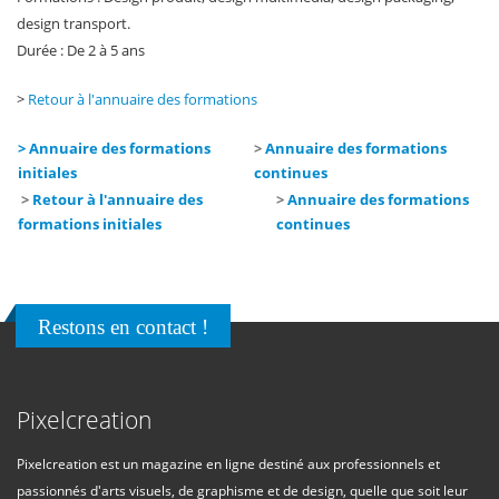
design transport.
Durée : De 2 à 5 ans
>
Retour à l'annuaire des formations
> Annuaire des formations
>
Annuaire des formations
initiales
continues
>
Retour à l'annuaire des
>
Annuaire des formations
formations initiales
continues
Restons en contact !
Pixelcreation
Pixelcreation est un magazine en ligne destiné aux professionnels et
passionnés d'arts visuels, de graphisme et de design, quelle que soit leur