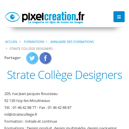
ACCUEIL
FORMATIONS
ANNUAIRE DES FORMATIONS
STRATE COLLÈGE DESIGNERS
Partager
Strate Collège Designers
205, rue Jean-Jacques Rousseau
92 130 Issy-les-Moulineaux
Tél. : 01 46 42 88 77 - Fax : 01 46 42 88 87
ml
@
stratecollege
.
fr
Formation : Initiale et continue
Formations : Design produit, design multimédia, design packaging,