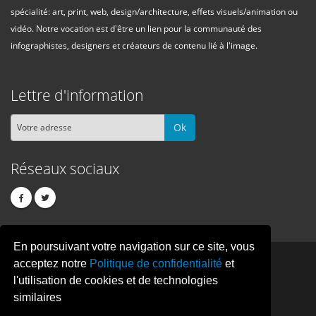
spécialité: art, print, web, design/architecture, effets visuels/animation ou
vidéo. Notre vocation est d'être un lien pour la communauté des
infographistes, designers et créateurs de contenu lié à l'image.
Lettre d'information
Ok
Réseaux sociaux
En poursuivant votre navigation sur ce site, vous
PIXEL
CREATION
acceptez notre
Politique de confidentialité
et
l'utilisation de cookies et de technologies
similaires
© Copyright Pixelcreation 2026, tous droits réservés.